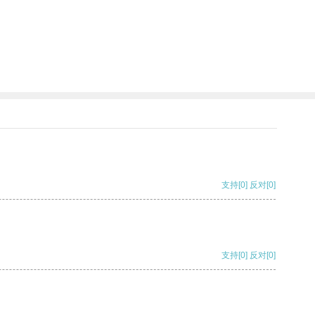
支持
[0]
反对
[0]
支持
[0]
反对
[0]