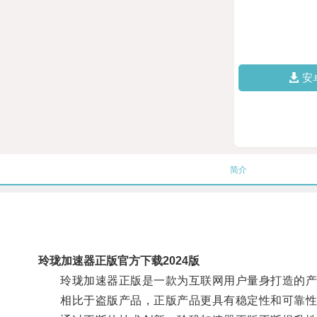
安
简介
玲珑加速器正版官方下载2024版
玲珑加速器正版是一款为互联网用户量身打造的产
相比于盗版产品，正版产品更具有稳定性和可靠性