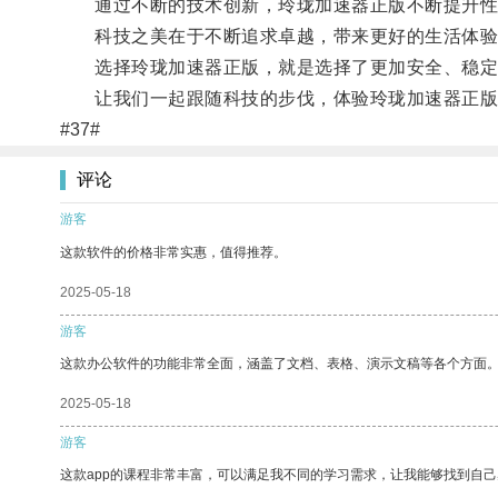
通过不断的技术创新，玲珑加速器正版不断提升性
科技之美在于不断追求卓越，带来更好的生活体验
选择玲珑加速器正版，就是选择了更加安全、稳定
让我们一起跟随科技的步伐，体验玲珑加速器正版
#37#
评论
游客
这款软件的价格非常实惠，值得推荐。
2025-05-18
游客
这款办公软件的功能非常全面，涵盖了文档、表格、演示文稿等各个方面
2025-05-18
游客
这款app的课程非常丰富，可以满足我不同的学习需求，让我能够找到自