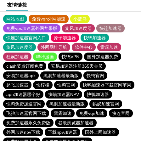
友情链接
网站地图
免费vqn外网加速
小蓝鸟
免费vps加速器外网苹果版
旋风加速度器
快连加速器
快连加速器官网入口
原子加速器
快鸭加速器
旋风加速度器
外网网址导航
软件中心
雷霆加速
狂飙加速器
哔咔漫画
快鸭VPN
国外加速器免费
clash节点订阅免费
安易加速器注册365天会员
安易加速器apk
黑洞加速器最新版
快鸭官网
起飞加速器
快柠檬
快鸭官网
快鸭加速器下载官网苹果
apn加速器哪个好
快喵加速器NPV
快鸭加速器
快鸭免费加速官网
黑洞加速器最新版
蚂蚁加速官网
飞驰加速器官网下载
雷霆加速
免费vqn加速
快连官网
免费加速器永久免费版
谷歌浏览器加速器
外网加速npv下载
下载npv加速器
国外上网加速器