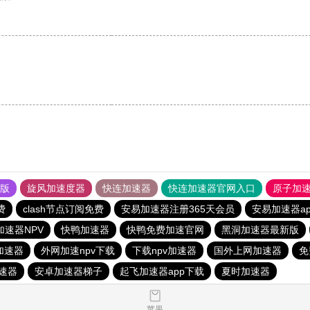
果版
旋风加速度器
快连加速器
快连加速器官网入口
原子加
费
clash节点订阅免费
安易加速器注册365天会员
安易加速器ap
加速器NPV
快鸭加速器
快鸭免费加速官网
黑洞加速器最新版
加速器
外网加速npv下载
下载npv加速器
国外上网加速器
免
速器
安卓加速器梯子
起飞加速器app下载
夏时加速器
苹果