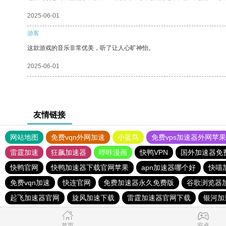
2025-06-01
游客
这款游戏的音乐非常优美，听了让人心旷神怡。
2025-06-01
友情链接
网站地图
免费vqn外网加速
小蓝鸟
免费vps加速器外网苹
雷霆加速
狂飙加速器
哔咔漫画
快鸭VPN
国外加速器免
快鸭官网
快鸭加速器下载官网苹果
apn加速器哪个好
快喵
免费vqn加速
快连官网
免费加速器永久免费版
谷歌浏览器
起飞加速器官网
旋风加速下载
雷霆加速器官网下载
银河加
首页
安卓