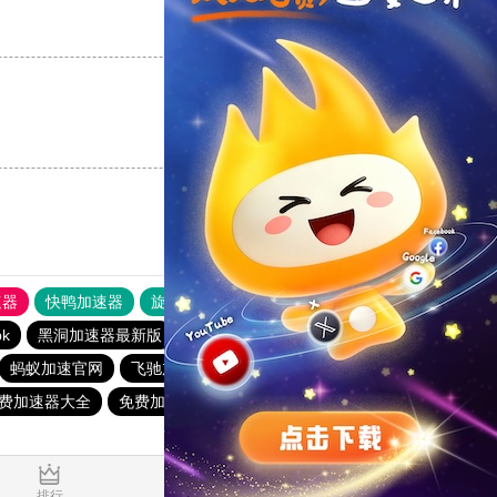
支持
[0]
反对
[0]
支持
[0]
反对
[0]
速器
快鸭加速器
旋风加速度器
外网网址导航
软件中心
k
黑洞加速器最新版
快鸭官网
起飞加速器
快柠檬
蚂蚁加速官网
飞驰加速器官网下载
雷霆加速
费加速器大全
免费加速器永久免费版
免费加速器永久免费版
0.018359s
排行
推荐