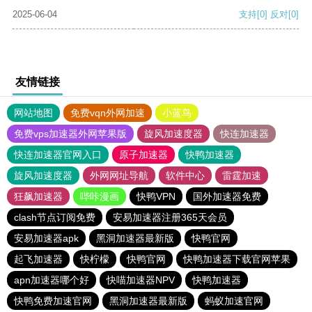
2025-06-04
支持
[0]
反对
[0]
友情链接
网站地图
免费vqn外网加速
小蓝鸟
免费vps加速器外网苹果版
旋风加速度器
快连加速器
快连加速器官网入口
原子加速器
快鸭加速器
旋风加速度器
外网网址导航
软件中心
雷霆加速
狂飙加速器
哔咔漫画
快鸭VPN
国外加速器免费
clash节点订阅免费
安易加速器注册365天会员
安易加速器apk
黑洞加速器最新版
快鸭官网
起飞加速器
快柠檬
快鸭官网
快鸭加速器下载官网苹果
apn加速器哪个好
快喵加速器NPV
快鸭加速器
快鸭免费加速官网
黑洞加速器最新版
蚂蚁加速官网