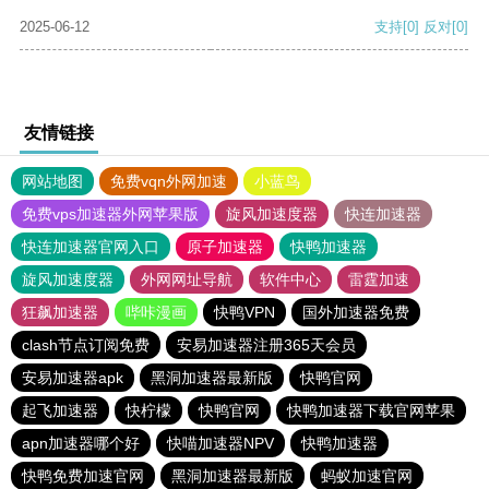
2025-06-12
支持
[0]
反对
[0]
友情链接
网站地图
免费vqn外网加速
小蓝鸟
免费vps加速器外网苹果版
旋风加速度器
快连加速器
快连加速器官网入口
原子加速器
快鸭加速器
旋风加速度器
外网网址导航
软件中心
雷霆加速
狂飙加速器
哔咔漫画
快鸭VPN
国外加速器免费
clash节点订阅免费
安易加速器注册365天会员
安易加速器apk
黑洞加速器最新版
快鸭官网
起飞加速器
快柠檬
快鸭官网
快鸭加速器下载官网苹果
apn加速器哪个好
快喵加速器NPV
快鸭加速器
快鸭免费加速官网
黑洞加速器最新版
蚂蚁加速官网