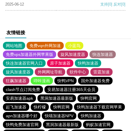
2025-06-12
支持
[0]
反对
[0]
友情链接
网站地图
免费vqn外网加速
小蓝鸟
免费vps加速器外网苹果版
旋风加速度器
快连加速器
快连加速器官网入口
原子加速器
快鸭加速器
旋风加速度器
外网网址导航
软件中心
雷霆加速
狂飙加速器
哔咔漫画
快鸭VPN
国外加速器免费
clash节点订阅免费
安易加速器注册365天会员
安易加速器apk
黑洞加速器最新版
快鸭官网
起飞加速器
快柠檬
快鸭官网
快鸭加速器下载官网苹果
apn加速器哪个好
快喵加速器NPV
快鸭加速器
快鸭免费加速官网
黑洞加速器最新版
蚂蚁加速官网