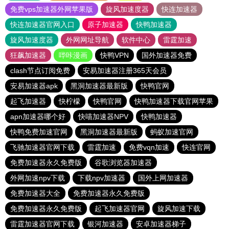
免费vps加速器外网苹果版
旋风加速度器
快连加速器
快连加速器官网入口
原子加速器
快鸭加速器
旋风加速度器
外网网址导航
软件中心
雷霆加速
狂飙加速器
哔咔漫画
快鸭VPN
国外加速器免费
clash节点订阅免费
安易加速器注册365天会员
安易加速器apk
黑洞加速器最新版
快鸭官网
起飞加速器
快柠檬
快鸭官网
快鸭加速器下载官网苹果
apn加速器哪个好
快喵加速器NPV
快鸭加速器
快鸭免费加速官网
黑洞加速器最新版
蚂蚁加速官网
飞驰加速器官网下载
雷霆加速
免费vqn加速
快连官网
免费加速器永久免费版
谷歌浏览器加速器
外网加速npv下载
下载npv加速器
国外上网加速器
免费加速器大全
免费加速器永久免费版
免费加速器永久免费版
起飞加速器官网
旋风加速下载
雷霆加速器官网下载
银河加速器
安卓加速器梯子