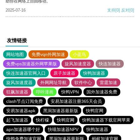
助你在网络上自由移动。
2025-07-16
支持
[0]
反对
[0]
友情链接
网站地图
免费vqn外网加速
小蓝鸟
免费vps加速器外网苹果版
旋风加速度器
快连加速器
快连加速器官网入口
原子加速器
快鸭加速器
旋风加速度器
外网网址导航
软件中心
雷霆加速
狂飙加速器
哔咔漫画
快鸭VPN
国外加速器免费
clash节点订阅免费
安易加速器注册365天会员
安易加速器apk
黑洞加速器最新版
快鸭官网
起飞加速器
快柠檬
快鸭官网
快鸭加速器下载官网苹果
apn加速器哪个好
快喵加速器NPV
快鸭加速器
快鸭免费加速官网
黑洞加速器最新版
蚂蚁加速官网