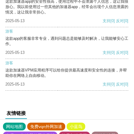
这款加速器app的安全性很高，使用过程中不会泄露个人信息，这让我很
放心。我以前使用过一些其他的加速器app，经常会出现个人信息泄露的
情况，这让我非常担心。
2025-05-13
支持
[0]
反对
[0]
游客
这款app的客服非常专业，遇到问题总是能够及时解决，让我能够安心工
作。
2025-05-13
支持
[0]
反对
[0]
游客
这款加速器VPM应用程序可以给你提供最高速度和安全性的连接，并帮
助你在网络上自由移动。
2025-05-13
支持
[0]
反对
[0]
友情链接
网站地图
免费vqn外网加速
小蓝鸟