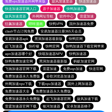
免费vps加速器外网苹果版
旋风加速度器
快连加速器
快连加速器官网入口
原子加速器
快鸭加速器
旋风加速度器
外网网址导航
软件中心
雷霆加速
狂飙加速器
哔咔漫画
快鸭VPN
国外加速器免费
clash节点订阅免费
安易加速器注册365天会员
安易加速器apk
黑洞加速器最新版
快鸭官网
起飞加速器
快柠檬
快鸭官网
快鸭加速器下载官网苹果
apn加速器哪个好
快喵加速器NPV
快鸭加速器
快鸭免费加速官网
黑洞加速器最新版
蚂蚁加速官网
飞驰加速器官网下载
雷霆加速
免费vqn加速
快连官网
免费加速器永久免费版
谷歌浏览器加速器
外网加速npv下载
下载npv加速器
国外上网加速器
免费加速器大全
免费加速器永久免费版
免费加速器永久免费版
起飞加速器官网
旋风加速下载
雷霆加速器官网下载
银河加速器
安卓加速器梯子