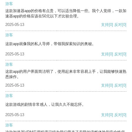
游客
这款加速器app的价格有点贵，可以适当降低一些。我个人觉得，一款加
速器app的价格应该在50元以下才比较合理。
2025-05-13
支持
[0]
反对
[0]
游客
这款app就像我的私人导师，带领我探索知识的奥秘。
2025-05-13
支持
[0]
反对
[0]
游客
这款app的用户界面简洁明了，使用起来非常容易上手，让我能够快速熟
悉操作。
2025-05-13
支持
[0]
反对
[0]
游客
这款游戏的剧情非常感人，让我久久不能忘怀。
2025-05-13
支持
[0]
反对
[0]
游客