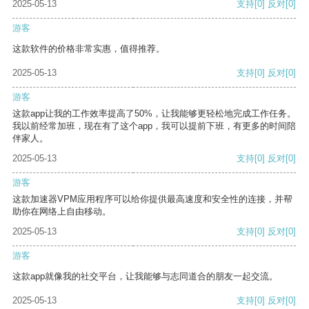
2025-05-13
支持
[0]
反对
[0]
游客
这款软件的价格非常实惠，值得推荐。
2025-05-13
支持
[0]
反对
[0]
游客
这款app让我的工作效率提高了50%，让我能够更轻松地完成工作任务。
我以前经常加班，现在有了这个app，我可以提前下班，有更多的时间陪
伴家人。
2025-05-13
支持
[0]
反对
[0]
游客
这款加速器VPM应用程序可以给你提供最高速度和安全性的连接，并帮
助你在网络上自由移动。
2025-05-13
支持
[0]
反对
[0]
游客
这款app就像我的社交平台，让我能够与志同道合的朋友一起交流。
2025-05-13
支持
[0]
反对
[0]