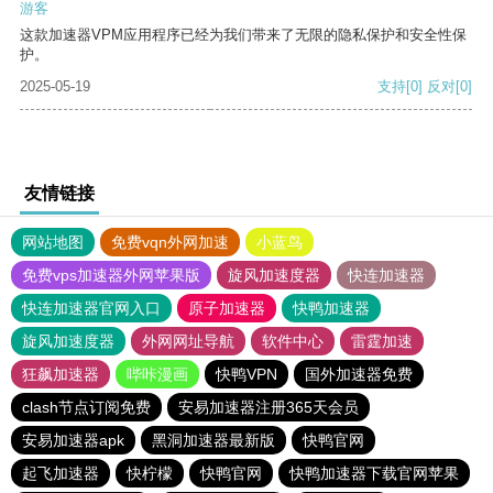
游客
这款加速器VPM应用程序已经为我们带来了无限的隐私保护和安全性保
护。
2025-05-19
支持
[0]
反对
[0]
友情链接
网站地图
免费vqn外网加速
小蓝鸟
免费vps加速器外网苹果版
旋风加速度器
快连加速器
快连加速器官网入口
原子加速器
快鸭加速器
旋风加速度器
外网网址导航
软件中心
雷霆加速
狂飙加速器
哔咔漫画
快鸭VPN
国外加速器免费
clash节点订阅免费
安易加速器注册365天会员
安易加速器apk
黑洞加速器最新版
快鸭官网
起飞加速器
快柠檬
快鸭官网
快鸭加速器下载官网苹果